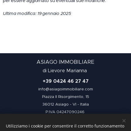
per essere aggiornato su eventuali sue modifiche.
Ultima modifica: 19 gennaio 2025
ASIAGO
IMMOBILIARE
di Lievore Marianna
+39 0424 46 27 47
info@asiagoimmobiliare.com
Piazza II Risorgimento, 15
36012 Asiago - VI - Italia
P.IVA 04247090246
Utilizziamo i cookie per consentire il corretto funzionamento
Condizioni d'uso