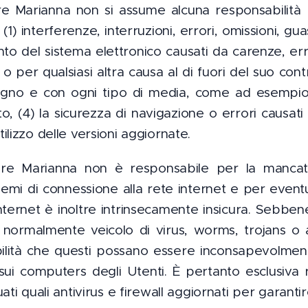
re Marianna non si assume alcuna responsabilità p
1) interferenze, interruzioni, errori, omissioni, guast
o del sistema elettronico causati da carenze, erro
o per qualsiasi altra causa al di fuori del suo contr
ligno e con ogni tipo di media, come ad esempi
to, (4) la sicurezza di navigazione o errori causat
lizzo delle versioni aggiornate.
ore Marianna non è responsabile per la mancata
mi di connessione alla rete internet
e per eventu
nternet
è inoltre intrinsecamente insicura. Sebbene
 normalmente veicolo di virus, worms, trojans
o 
bilità che questi possano essere inconsapevolmen
 sui computers
degli Utenti. È pertanto esclusiva r
ati quali
antivirus
e
firewall
aggiornati per garantir