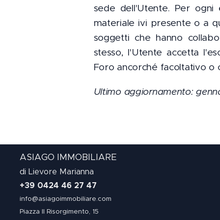
sede dell'Utente. Per ogni e
materiale ivi presente o a qu
soggetti che hanno collabor
stesso, l'Utente accetta l'e
Foro ancorché facoltativo o 
Ultimo aggiornamento: genn
ASIAGO
IMMOBILIARE
di Lievore Marianna
+39 0424 46 27 47
info@asiagoimmobiliare.com
Piazza II Risorgimento, 15